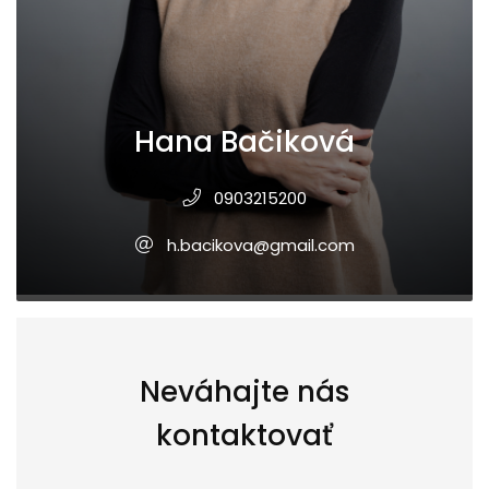
Hana Bačiková
0903215200
h.bacikova@gmail.com
Neváhajte nás
kontaktovať