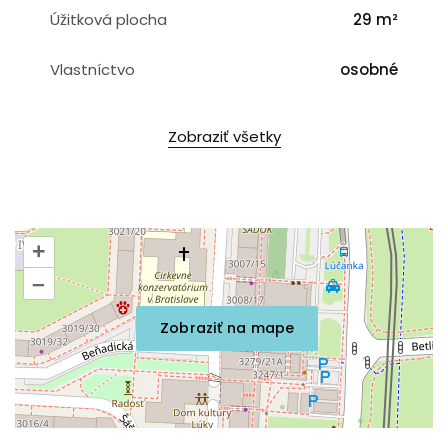
Úžitková plocha
29 m²
Vlastníctvo
osobné
Zobraziť všetky
+
–
Zobraziť na mape