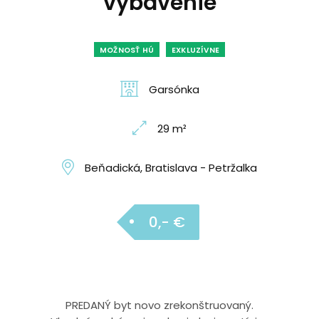
vybavenie
MOŽNOSŤ HÚ
EXKLUZÍVNE
Garsónka
29 m²
Beňadická, Bratislava - Petržalka
0,- €
PREDANÝ byt novo zrekonštruovaný.