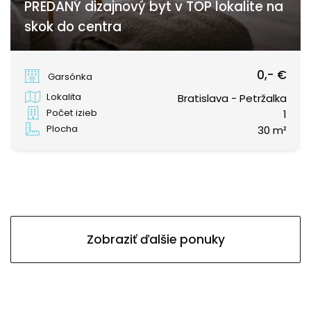
PREDANÝ dizajnový byt v TOP lokalite na
skok do centra
Mlynarovičova, Bratislava - Petržalka
0,- €
Garsónka
Lokalita
Bratislava - Petržalka
Počet izieb
1
Plocha
30 m²
Zobraziť ďalšie ponuky