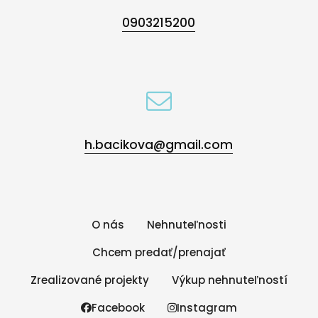
0903215200
h.bacikova@gmail.com
O nás
Nehnuteľnosti
Chcem predať/prenajať
Zrealizované projekty
Výkup nehnuteľností
Facebook
Instagram