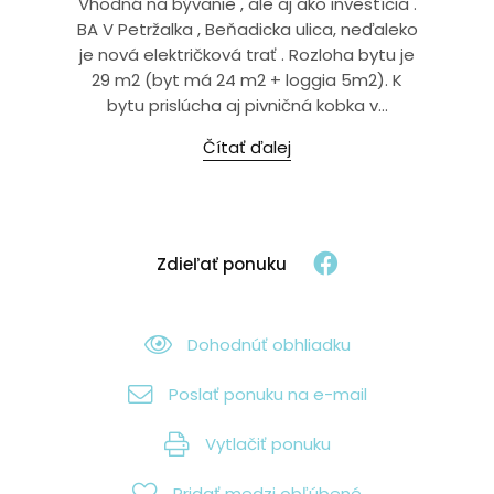
Vhodná na bývanie , ale aj ako investícia .
BA V Petržalka , Beňadicka ulica, neďaleko
je nová električková trať . Rozloha bytu je
29 m2 (byt má 24 m2 + loggia 5m2). K
bytu prislúcha aj pivničná kobka v...
Čítať ďalej
Zdieľať ponuku
Dohodnúť obhliadku
Poslať ponuku na e-mail
Vytlačiť ponuku
Pridať medzi obľúbené