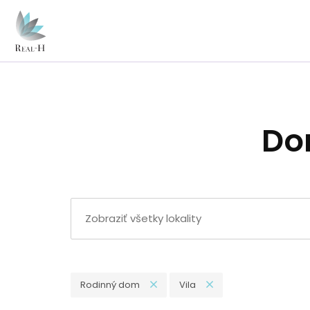
Do
Rodinný dom
Vila