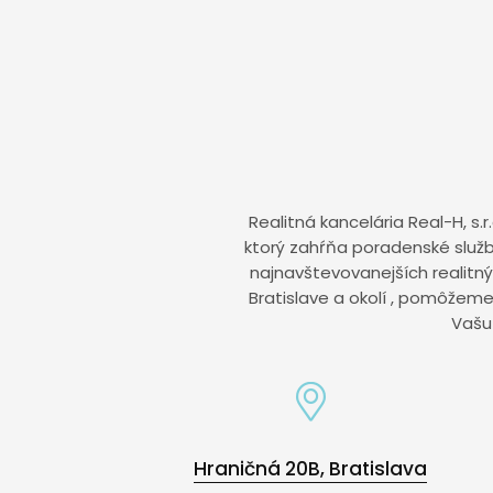
Realitná kancelária Real-H, s.
ktorý zahŕňa poradenské služb
najnavštevovanejších realitn
Bratislave a okolí , pomôžem
Vašu
Hraničná 20B, Bratislava