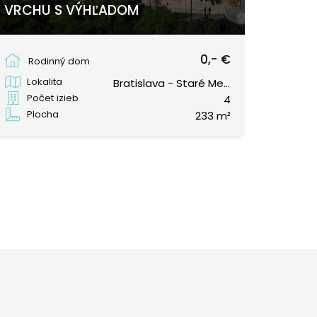
VRCHU S VÝHĽADOM
Bratislava - Staré Mesto
0,- €
Rodinný dom
Lokalita
Bratislava - Staré Mesto
Počet izieb
4
Plocha
233 m²