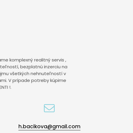
ame komplexný realitný servis ,
eľností, bezplatnú inzerciu na
ájmu všetkých nehnuteľností v
ami. V prípade potreby kúpime
TI !.
h.bacikova@gmail.com