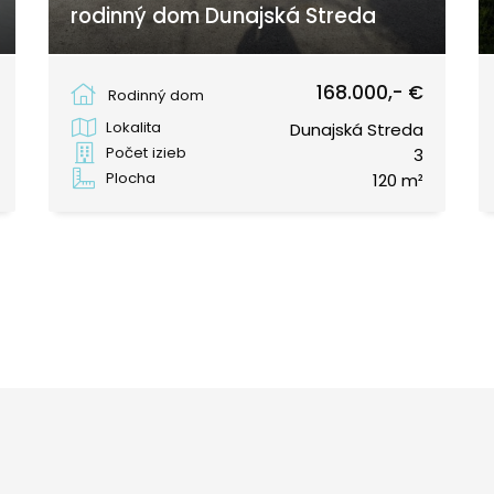
rodinný dom Dunajská Streda
Nová osada, Dunajská Streda
168.000,- €
Rodinný dom
Lokalita
Dunajská Streda
Počet izieb
3
Plocha
120 m²