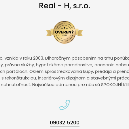
Real - H, s.r.o.
r.o, vznikla v roku 2003. Dlhoročným pôsobením na trhu ponúk
y, právne služby, hypotekárne poradenstvo, ocenenie nehnut
ých portáloch. Okrem sprostredkovania kúpy, predaja a pren
e s rekonštrukciou, interiérovým dizajnom a stavebnými prác
 nehnuteľnosť. Najväčšou odmenou pre nás sú SPOKOJNÍ KLIEN
0903215200