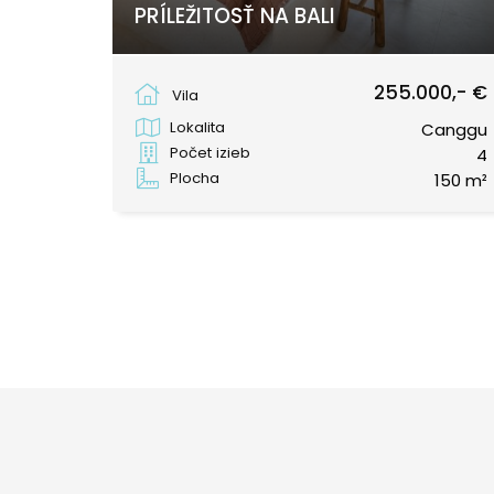
PRÍLEŽITOSŤ NA BALI
Berawa, Canggu
255.000,- €
Vila
Lokalita
Canggu
Počet izieb
4
Plocha
150 m²