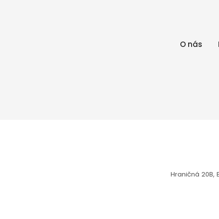
O nás
Hraničná 20B, B