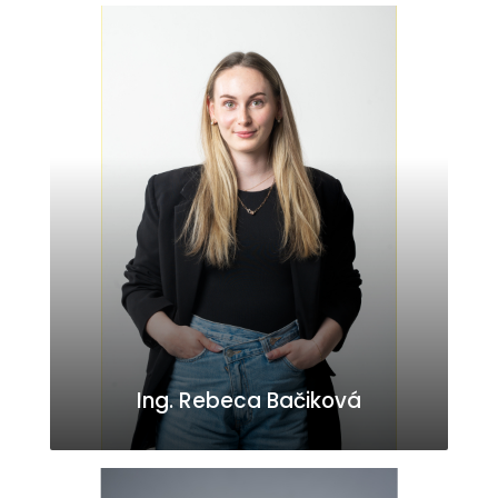
Ing. Rebeca Bačiková
rebecabacikova@realh.sk
0911 215 223