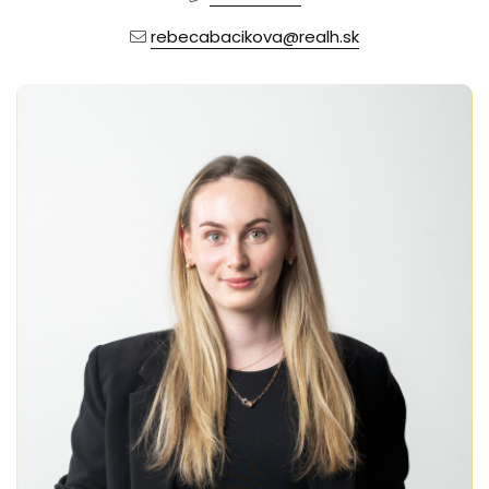
rebecabacikova@realh.sk