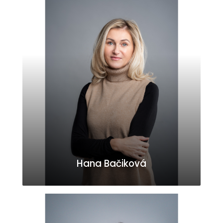
Hana Bačiková
h.bacikova@gmail.com
0903215200