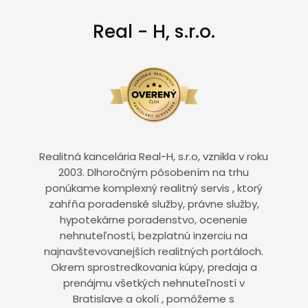
Real - H, s.r.o.
Realitná kancelária Real-H, s.r.o, vznikla v roku
2003. Dlhoročným pôsobením na trhu
ponúkame komplexný realitný servis , ktorý
zahŕňa poradenské služby, právne služby,
hypotekárne poradenstvo, ocenenie
nehnuteľností, bezplatnú inzerciu na
najnavštevovanejších realitných portáloch.
Okrem sprostredkovania kúpy, predaja a
prenájmu všetkých nehnuteľností v
Bratislave a okolí , pomôžeme s