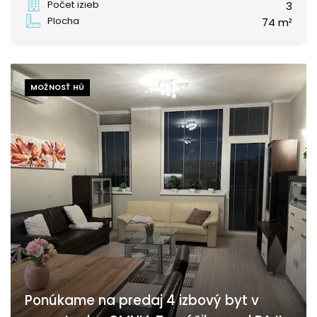
Počet izieb
3
Plocha
74 m²
MOŽNOSŤ HÚ
Ponúkame na predaj 4 izbový byt v