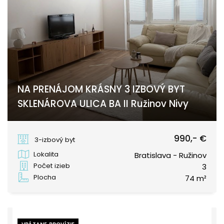
NA PRENÁJOM KRÁSNY 3 IZBOVÝ BYT
SKLENÁROVA ULICA BA II Ružinov Nivy
Sklenárova, Bratislava - Ružinov
990,- €
3-izbový byt
Lokalita
Bratislava - Ružinov
Počet izieb
3
Plocha
74 m²