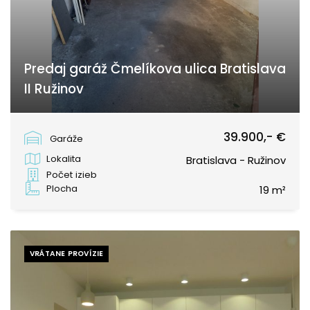
Predaj garáž Čmelíkova ulica Bratislava
II Ružinov
Čmelíkova, Bratislava - Ružinov
39.900,- €
Garáže
Lokalita
Bratislava - Ružinov
Počet izieb
Plocha
19 m²
VRÁTANE PROVÍZIE