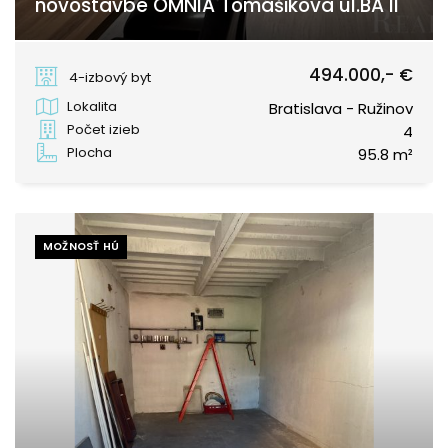
novostavbe OMNIA Tomášikova ul.BA II
Tomášikova, Bratislava - Ružinov
494.000,- €
4-izbový byt
Lokalita
Bratislava - Ružinov
Počet izieb
4
Plocha
95.8 m²
MOŽNOSŤ HÚ