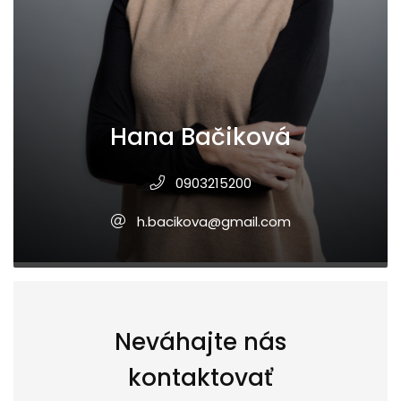
Hana Bačiková
0903215200
h.bacikova@gmail.com
Neváhajte nás
kontaktovať