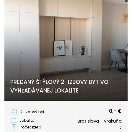
PREDANÝ ŠTÝLOVÝ 2-IZBOVÝ BYT VO
VYHĽADÁVANEJ LOKALITE
Bučinová, Bratislava - Vrakuňa
0,- €
2-izbový byt
Lokalita
Bratislava - Vrakuňa
Počet izieb
2