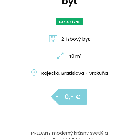
byt
EXKLUZÍVNE
2-izbový byt
40 m²
Rajecká, Bratislava - Vrakuňa
0,- €
PREDANÝ moderný krásny svetlý a