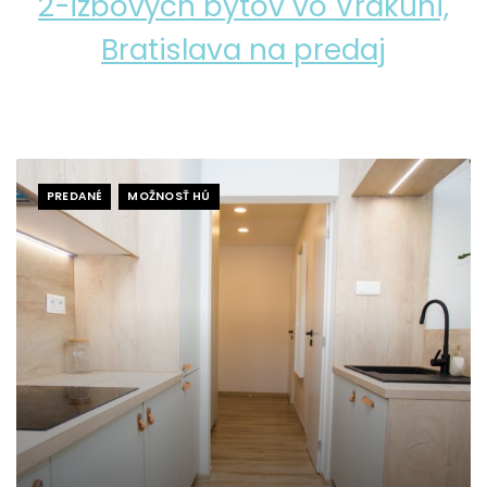
2-izbových bytov vo Vrakuni,
Bratislava na predaj
PREDANÉ
MOŽNOSŤ HÚ