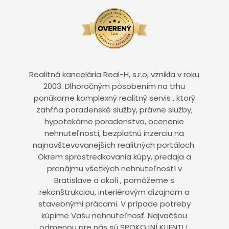
Realitná kancelária Real-H, s.r.o, vznikla v roku
2003. Dlhoročným pôsobením na trhu
ponúkame komplexný realitný servis , ktorý
zahŕňa poradenské služby, právne služby,
hypotekárne poradenstvo, ocenenie
nehnuteľností, bezplatnú inzerciu na
najnavštevovanejších realitných portáloch.
Okrem sprostredkovania kúpy, predaja a
prenájmu všetkých nehnuteľností v
Bratislave a okolí , pomôžeme s
rekonštrukciou, interiérovým dizajnom a
stavebnými prácami. V prípade potreby
kúpime Vašu nehnuteľnosť. Najväčšou
odmenou pre nás sú SPOKOJNÍ KLIENTI !.