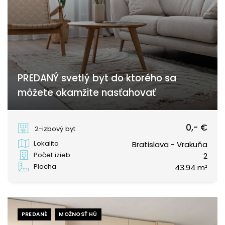
PREDANÝ svetlý byt do ktorého sa
môžete okamžite nasťahovať
Bučinová, Bratislava - Vrakuňa
0,- €
2-izbový byt
Lokalita
Bratislava - Vrakuňa
Počet izieb
2
Plocha
43.94 m²
PREDANÉ
MOŽNOSŤ HÚ