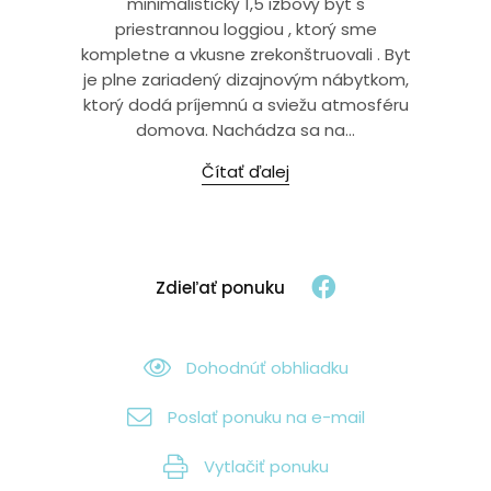
minimalistický 1,5 izbový byt s
priestrannou loggiou , ktorý sme
kompletne a vkusne zrekonštruovali . Byt
je plne zariadený dizajnovým nábytkom,
ktorý dodá príjemnú a sviežu atmosféru
domova. Nachádza sa na...
Čítať ďalej
Zdieľať ponuku
Dohodnúť obhliadku
Poslať ponuku na e-mail
Vytlačiť ponuku