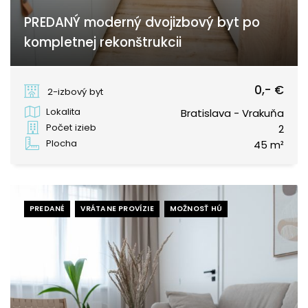
PREDANÝ moderný dvojizbový byt po
kompletnej rekonštrukcii
Čiližská, Bratislava - Vrakuňa
0,- €
2-izbový byt
Lokalita
Bratislava - Vrakuňa
Počet izieb
2
Plocha
45 m²
PREDANÉ
VRÁTANE PROVÍZIE
MOŽNOSŤ HÚ