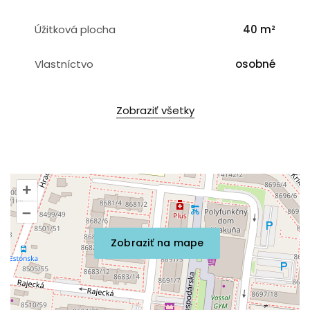
Úžitková plocha
40 m²
Vlastníctvo
osobné
Zobraziť všetky
+
–
Zobraziť na mape