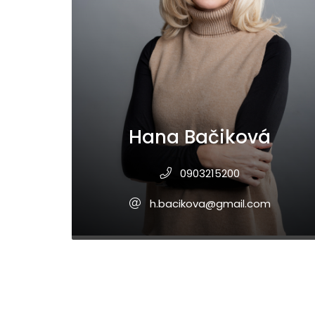
Hana Bačiková
0903215200
h.bacikova@gmail.com