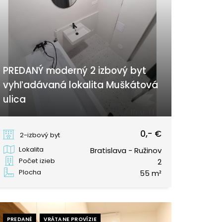
PREDANÝ moderný 2 izbový byt
vyhľadávaná lokalita Muškátová
ulica
Muškátová, Bratislava - Ružinov
0,- €
2-izbový byt
Lokalita
Bratislava - Ružinov
Počet izieb
2
Plocha
55 m²
PREDANÉ
VRÁTANE PROVÍZIE