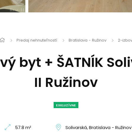
Predaj nehnuteľností
Bratislava - Ružinov
2-izbov
vý byt + ŠATNÍK Soli
II Ružinov
EXKLUZÍVNE
57.8 m²
Solivarská, Bratislava - Ružinov