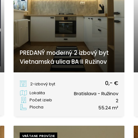
PREDANÝ moderný 2 izbový byt
Vietnamská ulica BA II Ružinov
Vietnamská, Bratislava - Ružinov
0,- €
2-izbový byt
Lokalita
Bratislava - Ružinov
Počet izieb
2
Plocha
55.24 m²
VRÁTANE PROVÍZIE