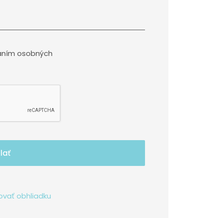
aním osobných
lať
ovať obhliadku