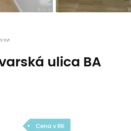
ý byt
varská ulica BA
Cena v RK