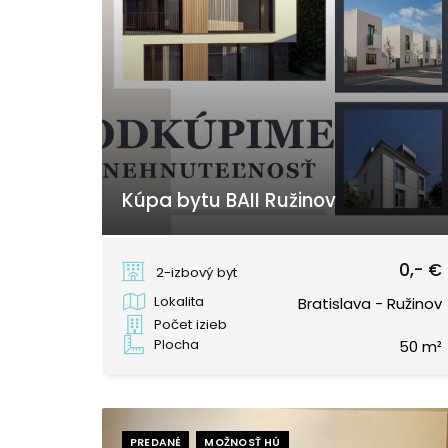
Kúpa bytu BAII Ružinov
Bratislava - Ružinov
0,- €
2-izbový byt
Lokalita
Bratislava - Ružinov
Počet izieb
Plocha
50 m²
PREDANÉ
MOŽNOSŤ HÚ