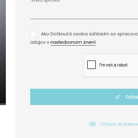
Ako Dotknutá osoba súhlasím so spracov
údajov v
nasledovnom znení
.
Odos
Chcem si rezerv