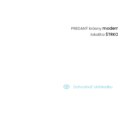
PREDANÝ krásny
moderný
lokalita
ŠTRK
Dohodnúť obhliadku