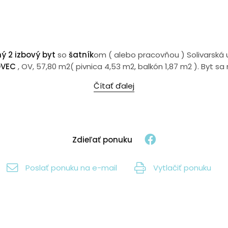
 2 izbový byt
so
šatník
om ( alebo pracovňou ) Solivarská uli
OVEC
, OV, 57,80 m2( pivnica 4,53 m2, balkón 1,87 m2 ). Byt sa
Čítať ďalej
Zdieľať ponuku
Poslať ponuku na e-mail
Vytlačiť ponuku