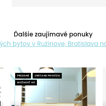
Ďalšie zaujímavé ponuky
ých bytov v Ružinove, Bratislava n
PREDANÉ
VRÁTANE PROVÍZIE
MOŽNOSŤ HÚ